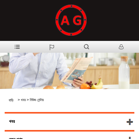
>
খবর
>
নিউজ সেন্টার
বাড়ি
খবর