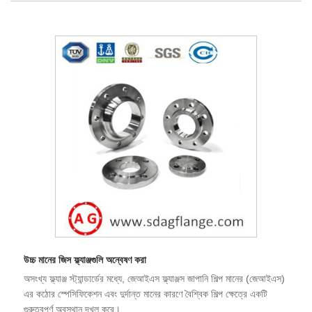
উচ্চ মানের জিস ফ্ল্যাঞ্জগুলি অন্বেষণ করা
অসংখ্য ফ্ল্যাঞ্জ স্ট্যান্ডার্ডের মধ্যে, জেআইএস ফ্ল্যাঞ্জস জাপানি শিল্প মানের (জেআইএস)
এর কঠোর স্পেসিফিকেশন এবং দুর্দান্ত মানের কারণে বৈশ্বিক শিল্প ক্ষেত্রে একটি
গুরুত্বপূর্ণ অবস্থান দখল করে।