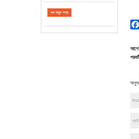
সব নতুন পণ্য
আগে
পরবর্ত
অনুসন