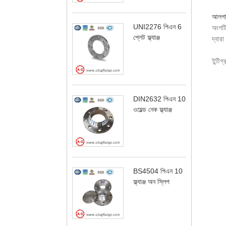
আলগা ফ
UNI2276 পিএন 6
অংশটি 
প্লেট ফ্ল্যাঞ্জ
দ্বার
ইন্টি
DIN2632 পিএন 10
ওয়েল্ড নেক ফ্ল্যাঞ্জ
BS4504 পিএন 10
ফ্ল্যাঞ্জ অন স্লিপ