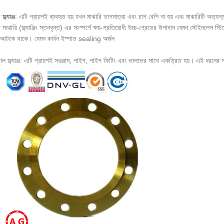
্ল্যাঞ্জ
: এটি প্রায়শই ব্যবহৃত হয় যখন মাঝারি তাপমাত্রা এবং চাপ বেশি না হয় এবং মাঝারিটি অত্যন্ত ক্
মাঝারি (ফ্ল্যাঞ্জিং স্তনবৃন্ত) এর সংস্পর্শে ক্ষয়-প্রতিরোধী উচ্চ-গ্রেডের উপাদান যেমন স্টেইনলেস স্টি
া আটকে থাকে। যেমন কার্বন ইস্পাত sealing অর্জন
গ্রাল ফ্ল্যাঞ্জ: এটি প্রায়শই সরঞ্জাম, পাইপ, পাইপ ফিটিং এবং ভালভের সাথে একত্রিত হয়। এই ধরনের 