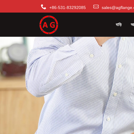
+86-531-83292085
sales@agflange.
বাড়ি
আম