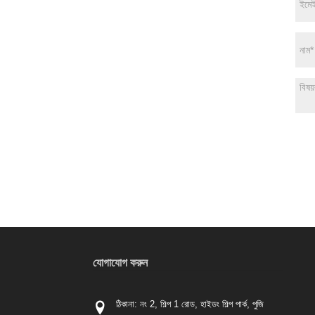
যোগাযোগ করুন
ঠিকানা: নং 2, শিল্প 1 রোড, হাইডং শিল্প পার্ক, পুজি