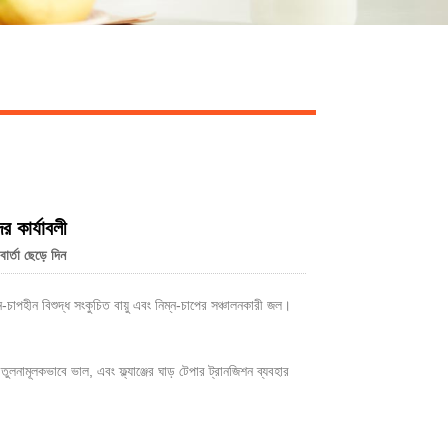
র কার্যাবলী
র্তা ছেড়ে দিন
-চাপহীন বিশুদ্ধ সংকুচিত বায়ু এবং নিম্ন-চাপের সঞ্চালনকারী জল।
ুলনামূলকভাবে ভাল, এবং ফ্ল্যাঞ্জের ঘাড় টেপার ট্রানজিশন ব্যবহার