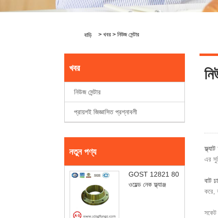
>
খবর
>
নিউজ সেন্টার
বাড়ি
খবর
নিউ
নিউজ সেন্টার
প্রায়শই জিজ্ঞাসিত প্রশ্নাবলী
ফ্ল্যাট
নতুন পণ্য
এর সু
GOST 12821 80
বাট ঢাল
ওয়েল্ড নেক ফ্ল্যাঞ্জ
করে, 
সকেট 