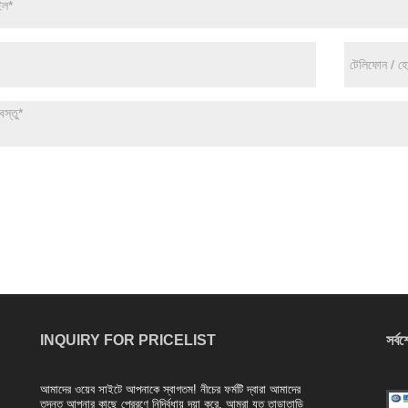
INQUIRY FOR PRICELIST
সর্ব
আমাদের ওয়েব সাইটে আপনাকে স্বাগতম! নীচের ফর্মটি দ্বারা আমাদের
অন্ধ ফ্ল্যাঞ্জের উত্পাদন প্রক্রিয়া এবং অ্যাপ্লিকেশন ক্ষেত্র
তদন্ত আপনার কাছে প্রেরণে নির্দ্বিধায় দয়া করে, আমরা যত তাড়াতাড়ি