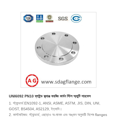
UNI6092 PN10 ব্লাইন্ড ফ্ল্যাঞ্জ ফরজিং কার্বন স্টিল অ্যান্টি সারফেস
1. স্ট্যান্ডার্ড:EN1092-1, ANSI, ASME, ASTM, JIS, DIN, UNI,
GOST, BS4504, AS2129, ইত্যাদি।
2. কাস্টমাইজড: স্ট্যান্ডার্ড, এছাড়াও অ-মানক এবং অঙ্কন অনুযায়ী বিশেষ flanges