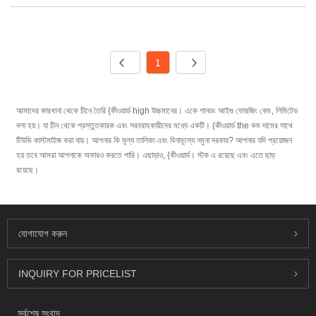
1
আমাদের কারখানা থেকে চীনে তৈরি {কীওয়ার্ড high উচ্চমানের। একে শানডং আইগু ফোরজিং কোং, লিমিটেড
বলা হয়। যা চীন থেকে প্রস্তুতকারক এবং সরবরাহকারীদের মধ্যে একটি। {কীওয়ার্ড the কম দামের সাথে
টিউভি কাস্টমাইজ করা যায়। আপনার কি মূল্য তালিকা এবং বিনামূল্যে নমুনা দরকার? আপনার যদি প্রয়োজন
হয় তবে আমরা আপনাকে অফারও করতে পারি। এছাড়াও, {কীওয়ার্ড। স্টক এ রয়েছে এবং এতে ছাড়
রয়েছে।
যোগাযোগ করুন
INQUIRY FOR PRICELIST
সর্বশেষ সংবাদ