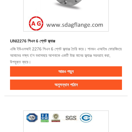
UNI2276 পিএন 6 প্লেট ফ্ল্যাঞ্জ
এজি ইউএনআই 2276 পিএন 6 প্লেট ফ্ল্যাঞ্জ তৈরি করে। শানডং এআইগু ফোরজিংয়ে
আমাদের লক্ষ্য হ'ল যথাসময়ে আপনাকে একটি উচ্চ মানের ফ্ল্যাঞ্জ সরবরাহ করা,
উপযুক্ত ব্যয়ে।
আরও পড়ুন
অনুসন্ধান পাঠান