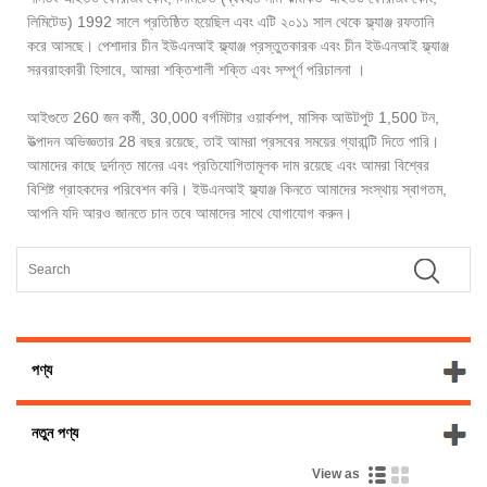
লিমিটেড) 1992 সালে প্রতিষ্ঠিত হয়েছিল এবং এটি ২০১১ সাল থেকে ফ্ল্যাঞ্জ রফতানি
করে আসছে। পেশাদার চীন ইউএনআই ফ্ল্যাঞ্জ প্রস্তুতকারক এবং চীন ইউএনআই ফ্ল্যাঞ্জ
সরবরাহকারী হিসাবে, আমরা শক্তিশালী শক্তি এবং সম্পূর্ণ পরিচালনা ।
আইগুতে 260 জন কর্মী, 30,000 বর্গমিটার ওয়ার্কশপ, মাসিক আউটপুট 1,500 টন,
উত্পাদন অভিজ্ঞতার 28 বছর রয়েছে, তাই আমরা প্রসবের সময়ের গ্যারান্টি দিতে পারি।
আমাদের কাছে দুর্দান্ত মানের এবং প্রতিযোগিতামূলক দাম রয়েছে এবং আমরা বিশ্বের
বিশিষ্ট গ্রাহকদের পরিবেশন করি। ইউএনআই ফ্ল্যাঞ্জ কিনতে আমাদের সংস্থায় স্বাগতম,
আপনি যদি আরও জানতে চান তবে আমাদের সাথে যোগাযোগ করুন।
পণ্য
নতুন পণ্য
View as