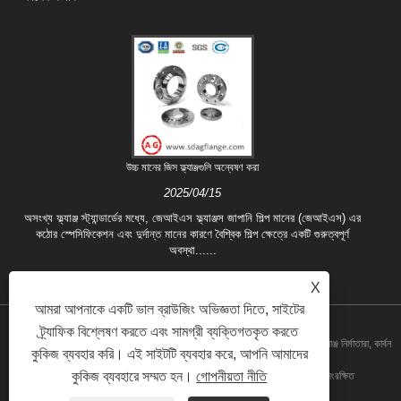
উচ্চ মানের জিস ফ্ল্যাঞ্জগুলি অন্বেষণ করা
2025/04/15
অসংখ্য ফ্ল্যাঞ্জ স্ট্যান্ডার্ডের মধ্যে, জেআইএস ফ্ল্যাঞ্জস জাপানি শিল্প মানের (জেআইএস) এর
কঠোর স্পেসিফিকেশন এবং দুর্দান্ত মানের কারণে বৈশ্বিক শিল্প ক্ষেত্রে একটি গুরুত্বপূর্ণ
অবস্থা......
X
আমরা আপনাকে একটি ভাল ব্রাউজিং অভিজ্ঞতা দিতে, সাইটের
ট্র্যাফিক বিশ্লেষণ করতে এবং সামগ্রী ব্যক্তিগতকৃত করতে
কপিরাইট © 2020 শানডং আইগুও ফোরজিং কোং, লিমিটেড। - চীন ফোরজিং ফ্ল্যাঞ্জ, ব্লাইন্ড ফ্ল্যাঞ্জ নির্মাতারা, কার্বন
কুকিজ ব্যবহার করি। এই সাইটটি ব্যবহার করে, আপনি আমাদের
কুকিজ ব্যবহারে সম্মত হন।
গোপনীয়তা নীতি
স্টিল ফ্ল্যাঞ্জ কারখানা, প্লেট ফ্ল্যাঞ্জ, ওয়েল্ডিং নেক ফ্ল্যাঞ্জ সরবরাহকারী সমস্ত অধিকার সংরক্ষিত