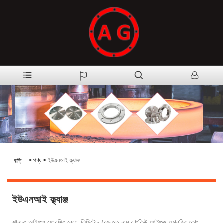
>
পণ্য
>
ইউএনআই ফ্ল্যাঞ্জ
বাড়ি
ইউএনআই ফ্ল্যাঞ্জ
শানডং আইগুও ফোরজিং কোং, লিমিটেড (ব্যবহৃত নাম ঝাংকিউ আইগুও ফোরজিং কোং,